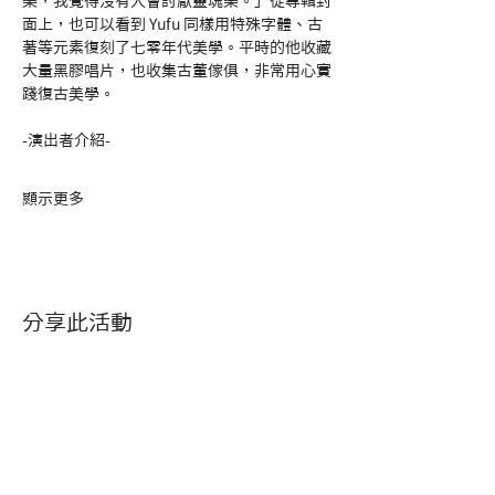
樂，我覺得沒有人會討厭靈魂樂。」從專輯封
面上，也可以看到 Yufu 同樣用特殊字體、古
著等元素復刻了七零年代美學。平時的他收藏
大量黑膠唱片，也收集古董傢俱，非常用心實
踐復古美學。
-演出者介紹-
顯示更多
分享此活動