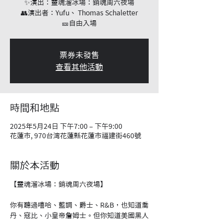
✨演出：靈魂溜冰場：銷魂周六夜場
👥演出者：Yufu、 Thomas Schaletter
🎫自由入場
票券未發售
查看其他活動
時間和地點
2025年5月24日 下午7:00 – 下午9:00
花蓮市, 970台湾花蓮縣花蓮市福建街460號
關於本活動
【靈魂溜冰場：銷魂周六夜場】
你有聽過嘻哈、藍調、爵士、R&B，也知道喬
丹、寇比、小皇帝詹姆士。但你知道美國黑人