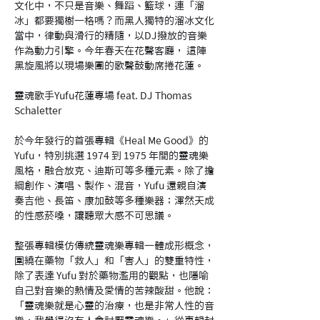
文化中，不只是音樂、舞蹈、籃球，連「溜
冰」都要獨樹一格嗎？而黑人獨特的溜冰文化
當中，律動與滑行的精隨，以DJ撥放的音樂
作為動力引擎。今年春天在花聲客廳， 這陣
黑旋風將以現場樂團的歌聲鼓動席捲花蓮。
靈魂歌手Yufu花蓮專場 feat. DJ Thomas 
Schaletter
於今年發行的首張專輯《Heal Me Good》的
Yufu，特別挑選 1974 到 1975 年間的靈魂樂
風格，融合放克、迪斯可等多種元素。除了擔
綱創作、演唱、製作、混音，Yufu 還親自演
奏吉他、長笛、康加鼓等多種樂器；渾然天成
的性感菸嗓，讓聽眾大感不可思議。
整張專輯模仿傳統靈魂樂專輯一體成形概念，
圍繞在藥物「救人」和「害人」的雙重特性，
除了表達 Yufu 對於藥物濫用的觀點，也隱喻
自己對音樂的熱情及愛情的苦辣酸甜。他說：
「靈魂樂就是心靈的治療，也是非常人性的音