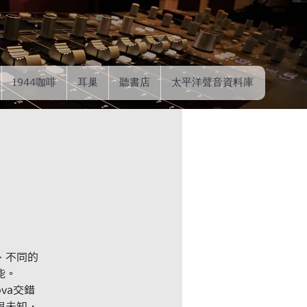
1944咖啡
耳巢
聽書店
太平洋聲音資料庫
、不同的
能。
ova交錯
與未知，