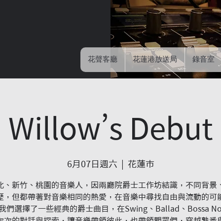
花聲客廳
花蓮港放送局
錄音室
Willow’s Debut
6月07日週六
  |  
花蓮市
北、新竹、桃園的音樂人，因兩廳院爵士工作坊結識，不同背景
歷，但都帶著對音樂相同的熱愛，在音樂中尋找自由與流動的可
們選擇了一些經典的爵士曲目，在Swing、Ballad、Bossa N
次次的對話與探索，讓音樂帶領彼此，也帶領觀眾們，穿越熟悉